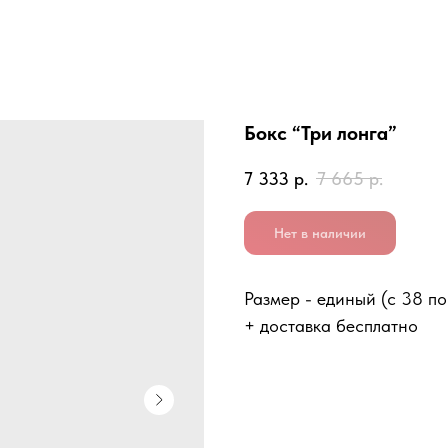
Бокс “Три лонга”
7 333
р.
7 665
р.
Нет в наличии
Размер - единый (с 38 п
+ доставка бесплатно