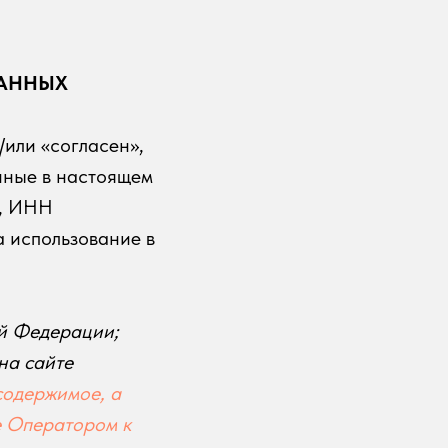
ДАННЫХ
/или «согласен»,
нные в настоящем
а, ИНН
 использование в
ой Федерации;
на сайте
содержимое, а
е Оператором к