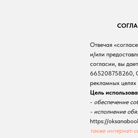
СОГЛА
Отвечая «согласе
и/или предоставл
согласии, вы да
665208758260, О
рекламных целях
Цель использова
-
обеспечение со
- исполнение обя
https://oksanabook
также интернет-