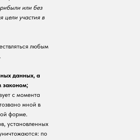
прибыли или без
я цели участия в
ествляться любым
.
ьных данных, а
м законом;
вует с момента
тозвано мной в
ной форме.
в, установленных
уничтожаются: по