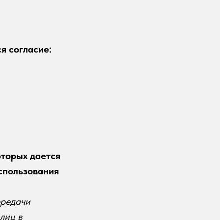
я согласие:
оторых дается
спользования
ередачи
лиц в