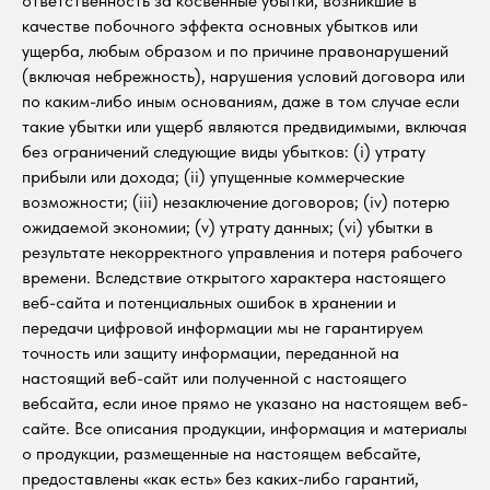
ответственность за косвенные убытки, возникшие в
качестве побочного эффекта основных убытков или
ущерба, любым образом и по причине правонарушений
(включая небрежность), нарушения условий договора или
по каким-либо иным основаниям, даже в том случае если
такие убытки или ущерб являются предвидимыми, включая
без ограничений следующие виды убытков: (i) утрату
прибыли или дохода; (ii) упущенные коммерческие
возможности; (iii) незаключение договоров; (iv) потерю
ожидаемой экономии; (v) утрату данных; (vi) убытки в
результате некорректного управления и потеря рабочего
времени. Вследствие открытого характера настоящего
веб-сайта и потенциальных ошибок в хранении и
передачи цифровой информации мы не гарантируем
точность или защиту информации, переданной на
настоящий веб-сайт или полученной с настоящего
вебсайта, если иное прямо не указано на настоящем веб-
сайте. Все описания продукции, информация и материалы
о продукции, размещенные на настоящем вебсайте,
предоставлены «как есть» без каких-либо гарантий,