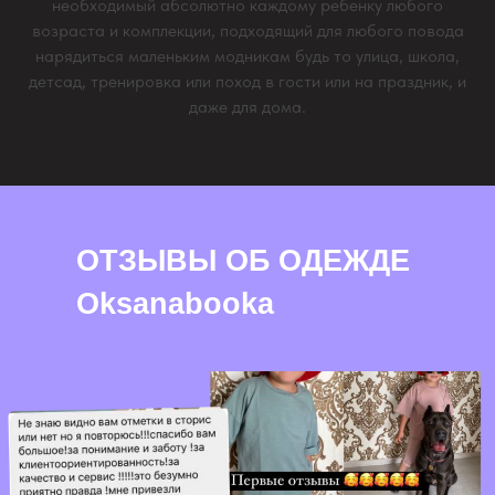
необходимый абсолютно каждому ребенку любого
возраста и комплекции, подходящий для любого повода
нарядиться маленьким модникам будь то улица, школа,
детсад, тренировка или поход в гости или на праздник, и
даже для дома.
ОТЗЫВЫ ОБ ОДЕЖДЕ
Oksanabooka