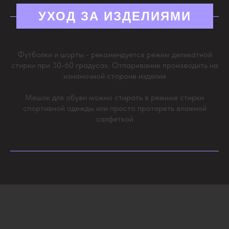
УХОД ЗА ИЗДЕЛИЯМИ
Футболки и шорты - рекомендуется режим деликатной
стирки при 30-60 градусах. Отпаривание производить на
изнаночной стороне изделия
Мешок для обуви можно стирать в режиме стирки
спортивной одежды или просто протереть влажной
салфеткой