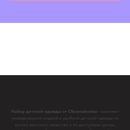
Набор детской одежды от Oksanabooka -
комплект
универсальной модной и удобной детской одежды из
хлопка высокого качества и по доступным ценам,