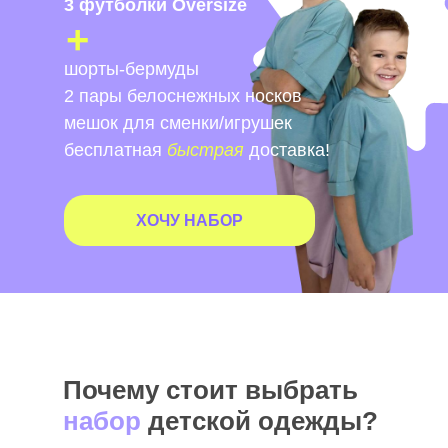
3 футболки Oversize
+
шорты-бермуды
2 пары белоснежных носков
мешок для сменки/игрушек
бесплатная
быстрая
доставка!
ХОЧУ НАБОР
Почему стоит выбрать
набор
детской одежды?